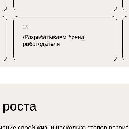
05
оста
/Разрабатываем бренд
работодателя
е своей жизни несколько этапов развития
более действенных форматов организации и стр
ожет вашей компании успешно перейти с одного
По