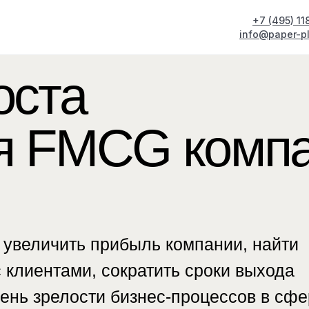
+7 (495) 1
info@paper-pl
ста
 FMCG компани
личить прибыль компании, найти
нтами, сократить сроки выхода
 зрелости бизнес-процессов в сфере
я.