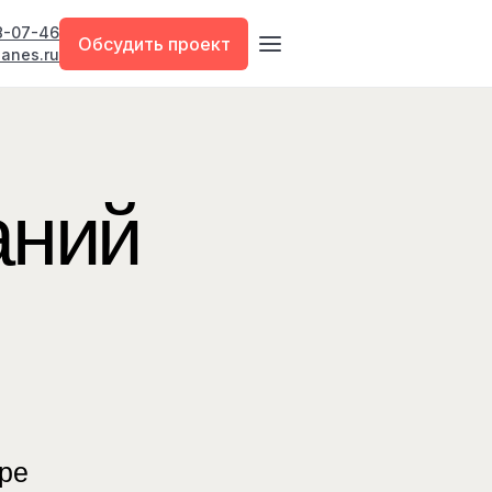
18-07-46
Обсудить проект
anes.ru
й