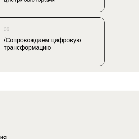
06
/Сопровождаем цифровую
трансформацию
уктурирования
 этапа
Организационная структура
строение отделов маркетинга и продаж
Развитие Центра Компетенций