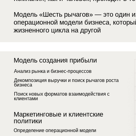
бизнеса
Поиск новых форматов взаимодействия с
клиентами
Маркетинговые и клиентские
политики
Определение операционной модели
Разработка позиционирования для привлечения
клиентов
Сокращение time to market
Бизнес-процессы
Карта путешествия клиента
Точки контакта с клиентом
Клиентоцентричность