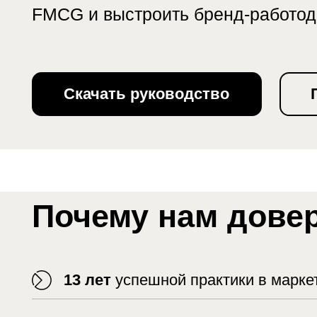
Скачать руководство
Полу
Почему нам доверя
13 лет
успешной практики в маркетинге
9 лет
практики в HR-маркетинге
450 проектов
в области стратегическог