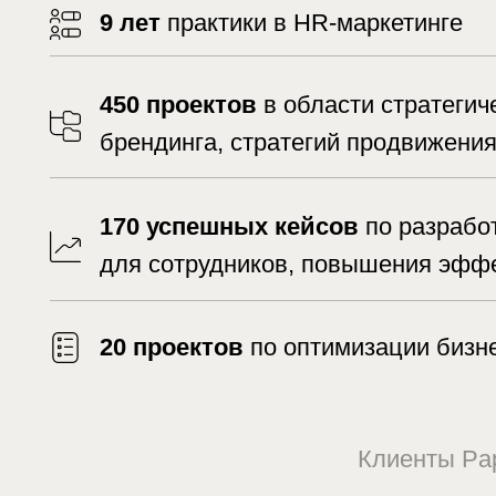
брендинга, стратегий продвижения и их
170 успешных кейсов
по разработке б
для сотрудников, повышения эффективн
20 проектов
по оптимизации бизнес-про
Клиенты Paper P