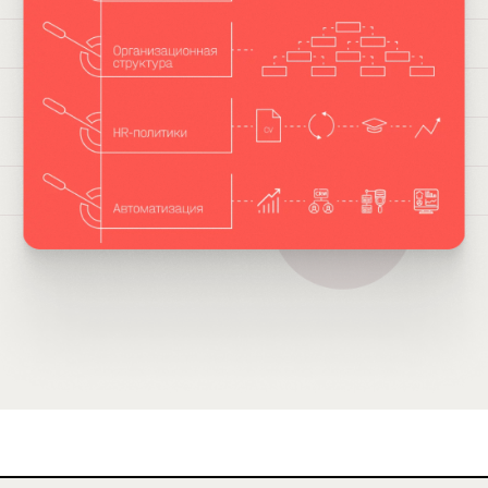
ге в сфере FMCG