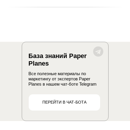
Мастер-класс
Партнерство
Другое
Свяжитесь со мной
База знаний Paper
Нажимая кнопку «Свяжитесь со мной»,
Planes
я даю свое согласие на
обработку моих
персональных данных
Все полезные материалы по
маркетингу от экспертов Paper
Planes в нашем чат-боте Telegram
Контакты
ПЕРЕЙТИ В ЧАТ-БОТА
г. Москва
г. Ташкент
ул. 2-я, Брестская,
ул. Тулиной, д. 8
д. 30
г. Алматы
г. Исфара