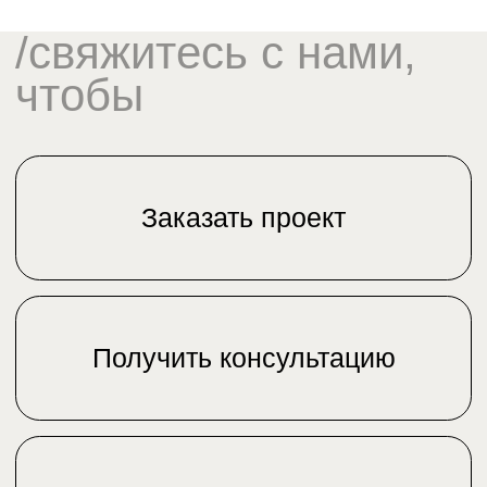
пр-кт Жибек Жолы,
ул. Маркази, д. 4
151
+7 (495) 118-07-46
+7 (707) 716-04-30
По вопросам
(
Telegram
и
WhatsApp
)
сотрудничества
По вопросам
образовательных
программ
info@paper-planes.ru
Paper Planes © 2026
Политика в отношении обработки персональных
данных