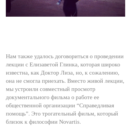
Вы всегда можете связаться
с нами по вопросам
сотрудничества,
Нам также удалось договориться о проведении
партнёрства и выступлений
лекции с Елизаветой Глинка, которая широко
Расскажите подробнее о себе
известна, как Доктор Лиза, но, к сожалению,
и о том, чем вы занимаетесь
она не смогла приехать. Вместо живой лекции,
мы устроили совместный просмотр
Имя
документального фильма о работе ее
общественной организации “Справедливая
помощь”. Это трогательный фильм, который
Почта
близок к философии Novartis.