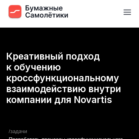
Креативный подход
к обучению
кроссфункциональному
взаимодействию внутри
/задачи
компании для Novartis
Проработать процессы кроссфункционального
взаимодействия между департаментами
/руководитель проекта
Илья Балахнин
Управляющий партнёр Paper Planes