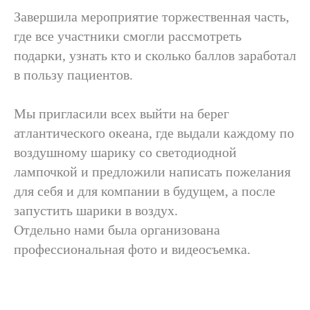
Завершила мероприятие торжественная часть,
где все участники смогли рассмотреть
Телефон
подарки, узнать кто и сколько баллов заработал
+7
в пользу пациентов.
Компания
Мы пригласили всех выйти на берег
атлантического океана, где выдали каждому по
воздушному шарику со светодиодной
лампочкой и предложили написать пожелания
Должность
для себя и для компании в будущем, а после
запустить шарики в воздух.
Отдельно нами была организована
Чем мы можем вам помочь
профессиональная фото и видеосъемка.
Стратегия
Консультация
Стратсессия