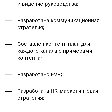
Чем мы можем вам помочь
и видение руководства;
Стратегия
Консультация
Разработана коммуникационная
Стратсессия
стратегия;
Мастер-класс
Партнерство
Составлен контент-план для
Другое
каждого канала с примерами
контента;
Свяжитесь со мной
Разработано EVP;
Нажимая кнопку «Свяжитесь со мной»,
я даю свое согласие на
обработку моих
персональных данных
Разработана HR-маркетинговая
стратегия;
Контакты