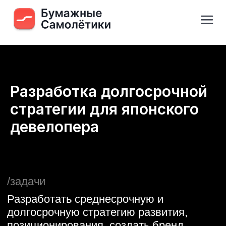
Разработка долгосрочной
стратегии для японского
девелопера
/задачи
Разработать среднесрочную и
долгосрочную стратегию развития,
позиционирования, создать бренд
застройщика, внутренние и внешние
принципы компании, провести
декомпозицию стратегии и
позиционирования до конкретных ЖК,
создать систему сбалансированных
показателей на ближайший год и на три