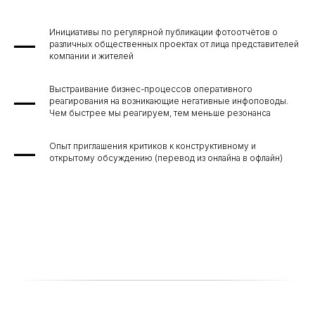
Вы всегда можете связаться
Инициативы по регулярной публикации фотоотчётов о
с нами по вопросам
различных общественных проектах от лица представителей
компании и жителей
сотрудничества,
партнёрства и выступлений
Выстраивание бизнес-процессов оперативного
реагирования на возникающие негативные инфоповоды.
Расскажите подробнее о себе
Чем быстрее мы реагируем, тем меньше резонанса
и о том, чем вы занимаетесь
Опыт приглашения критиков к конструктивному и
открытому обсуждению (перевод из онлайна в офлайн)
Имя
Почта
Телефон