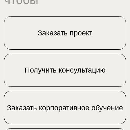
Другое
Свяжитесь со мной
Нажимая кнопку «Свяжитесь со мной»,
я даю свое согласие на
обработку моих
персональных данных
Контакты
г. Москва
г. Ташкент
ул. 2-я, Брестская,
ул. Тулиной, д. 8
д. 30
г. Алматы
г. Исфара
пр-кт Жибек Жолы,
ул. Маркази, д. 4
151
+7 (495) 118-07-46
+7 (707) 716-04-30