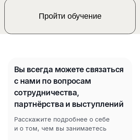
По вопросам
(
Telegram
и
WhatsApp
)
сотрудничества
По вопросам
образовательных
программ
info@paper-planes.ru
Paper Planes © 2026
Политика в отношении обработки персональных
данных