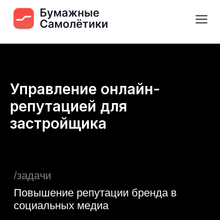
Управление онлайн-
репутацией для
застройщика
/задачи
Повышение репутации бренда в
социальных медиа
/руководитель проекта
Сергей Худовеков
Старший партнер, руководитель
практики HR