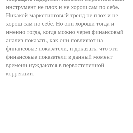
Консультация
инструмент не плох и не хорош сам по себе.
Стратсессия
Никакой маркетинговый тренд не плох и не
Мастер-класс
хорош сам по себе. Но они хороши тогда и
Партнерство
именно тогда, когда можно через финансовый
Другое
анализ показать, как они повлияют на
финансовые показатели, и доказать, что эти
финансовые показатели в данный момент
Свяжитесь со мной
времени нуждаются в первостепенной
Нажимая кнопку «Свяжитесь со мной»,
коррекции.
я даю свое согласие на
обработку моих
персональных данных
Контакты
г. Москва
г. Ташкент
ул. 2-я, Брестская,
ул. Тулиной, д. 8