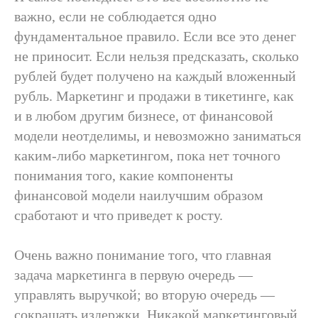
Почта
важно, если не соблюдается одно
фундаментальное правило. Если все это денег
не приносит. Если нельзя предсказать, сколько
Телефон
рублей будет получено на каждый вложенный
рубль. Маркетинг и продажи в тикетинге, как
+7
и в любом другим бизнесе, от финансовой
модели неотделимы, и невозможно заниматься
Компания
каким-либо маркетингом, пока нет точного
понимания того, какие компоненты
финансовой модели наилучшим образом
Должность
сработают и что приведет к росту.
Очень важно понимание того, что главная
задача маркетинга в первую очередь —
Чем мы можем вам помочь
управлять выручкой; во вторую очередь —
Стратегия
сокращать издержки. Никакой маркетинговый