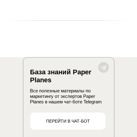
д. 30
г. Алматы
г. Исфара
пр-кт Жибек Жолы,
ул. Маркази, д. 4
151
+7 (495) 118-07-46
+7 (707) 716-04-30
По вопросам
(
Telegram
и
WhatsApp
)
сотрудничества
По вопросам
образовательных
программ
База знаний Paper
info@paper-planes.ru
Planes
Все полезные материалы по
маркетингу от экспертов Paper
Planes в нашем чат-боте Telegram
Paper Planes © 2026
Политика в отношении обработки персональных
данных
ПЕРЕЙТИ В ЧАТ-БОТ