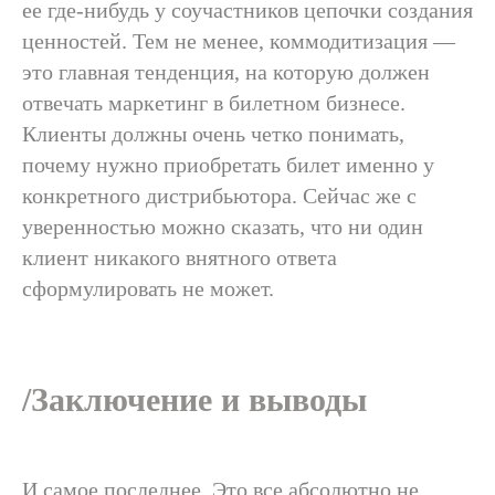
ее где-нибудь у соучастников цепочки создания
ценностей. Тем не менее, коммодитизация —
это главная тенденция, на которую должен
отвечать маркетинг в билетном бизнесе.
Клиенты должны очень четко понимать,
почему нужно приобретать билет именно у
Вы всегда можете связаться
конкретного дистрибьютора. Сейчас же с
с нами по вопросам
уверенностью можно сказать, что ни один
сотрудничества,
клиент никакого внятного ответа
партнёрства и выступлений
сформулировать не может.
Расскажите подробнее о себе
и о том, чем вы занимаетесь
/Заключение и выводы
Имя
И самое последнее. Это все абсолютно не