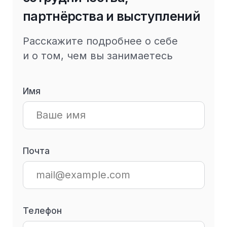
Стратсессия
Мастер-класс
Партнерство
Другое
Свяжитесь со мной
Нажимая кнопку «Свяжитесь со мной»,
я даю свое согласие на
обработку моих
персональных данных
Контакты
г. Москва
г. Ташкент
ул. 2-я, Брестская,
ул. Тулиной, д. 8
д. 30