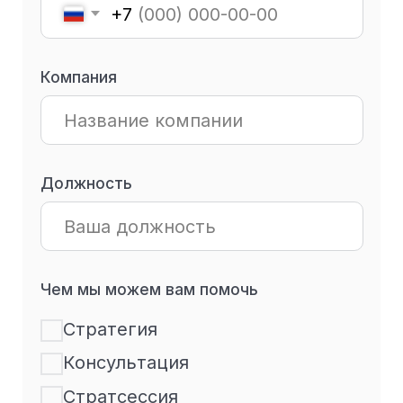
г. Алматы
г. Исфара
пр-кт Жибек Жолы,
ул. Маркази, д. 4
151
+7 (495) 118-07-46
+7 (707) 716-04-30
По вопросам
(
Telegram
и
WhatsApp
)
сотрудничества
По вопросам
образовательных
программ
info@paper-planes.ru
Paper Planes © 2026
Политика в отношении обработки персональных
данных