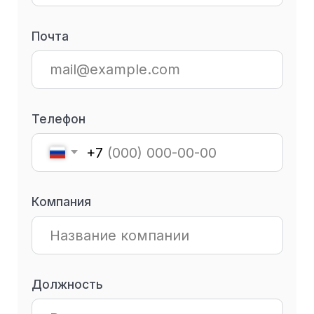
г. Москва
г. Ташкент
ул. 2-я, Брестская,
ул. Тулиной, д. 8
д. 30
г. Алматы
г. Исфара
пр-кт Жибек Жолы,
ул. Маркази, д. 4
151
+7 (495) 118-07-46
+7 (707) 716-04-30
По вопросам
(
Telegram
и
WhatsApp
)
сотрудничества
По вопросам
образовательных
программ
info@paper-planes.ru
Paper Planes © 2026
Политика в отношении обработки персональных
данных