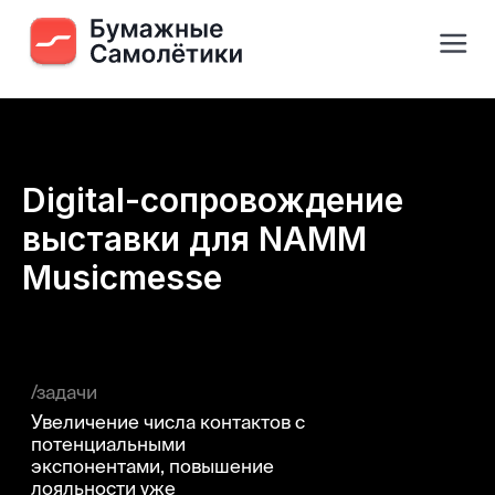
Digital-сопровождение
выставки для NAMM
Musicmesse
/задачи
Увеличение числа контактов с
потенциальными
экспонентами, повышение
лояльности уже
существующих участников,
стимулирование онлайн-
регистраций на мероприятие
/руководитель проекта
Григорий Черняев
Проектный менеджер