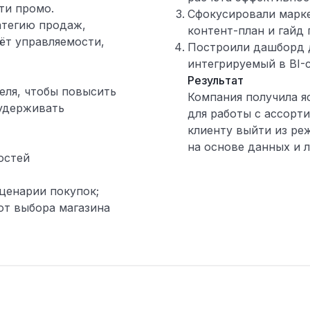
ти промо.
Сфокусировали марке
атегию продаж,
контент-план и гайд
чёт управляемости,
Построили дашборд 
интегрируемый в BI-
Результат
еля, чтобы повысить
Компания получила я
 удерживать
для работы с ассорт
клиенту выйти из ре
на основе данных и 
остей
ценарии покупок;
от выбора магазина