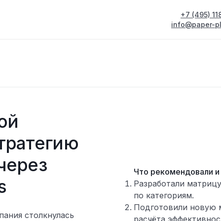
+7 (495) 1
info@paper-pl
ой
тратегию
через
Что рекомендовали и
s
Разработали матрицу
по категориям.
Подготовили новую 
пания столкнулась
расчёта эффективнос