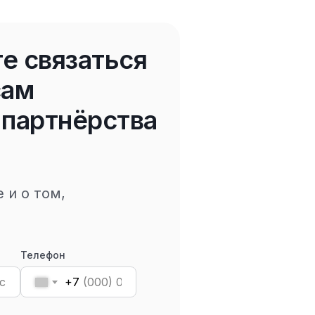
е связаться
сам
 партнёрства
 и о том,
Телефон
+7