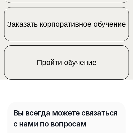
персональных данных
Контакты
г. Москва
г. Ташкент
ул. 2-я, Брестская,
ул. Тулиной, д. 8
д. 30
г. Алматы
г. Исфара
пр-кт Жибек Жолы,
ул. Маркази, д. 4
151
+7 (495) 118-07-46
+7 (707) 716-04-30
По вопросам
(
Telegram
и
WhatsApp
)
сотрудничества
По вопросам
образовательных
программ
info@paper-planes.ru