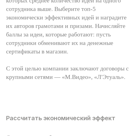
которых среднее количество идей на одного
сотрудника выше. Выберите топ-5
экономически эффективных идей и наградите
/свяжитесь с нами,
их авторов грамотами и призами. Начисляйте
чтобы
баллы за идеи, которые работают: пусть
сотрудники обменивают их на денежные
сертификаты в магазин.
Заказать проект
С этой целью компании заключают договоры с
крупными сетями — «М.Видео», «Л'Этуаль».
Получить консультацию
Заказать корпоративное обучение
Рассчитать экономический эффект