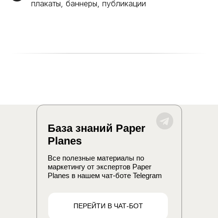
плакаты, баннеры, публикации
Расскажите подробнее о себе
и о том, чем вы занимаетесь
Имя
Почта
База знаний Paper
Телефон
Planes
+7
Все полезные материалы по
маркетингу от экспертов Paper
Planes в нашем чат-боте Telegram
Компания
ПЕРЕЙТИ В ЧАТ-БОТ